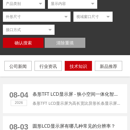
确认搜索
清除重填
公司新闻
行业资讯
技术知识
新品推荐
08-04
条形TFT LCD显示屏 - 狭小空间一体化智能显示方案
条形TFT LCD显示屏为高长宽比异形长条显示屏，专为设备狭小嵌入式结构设计而生，可完美适配智能家居、车载座舱、工业及医疗设备的狭长安装区域。曲面贴合与触控集成，有效解决传统标准屏空间适配不足的难题，多款常规尺寸现货齐全，可快速试样量产。
2026
08-03
圆形LCD显示屏有哪几种常见的分辨率？