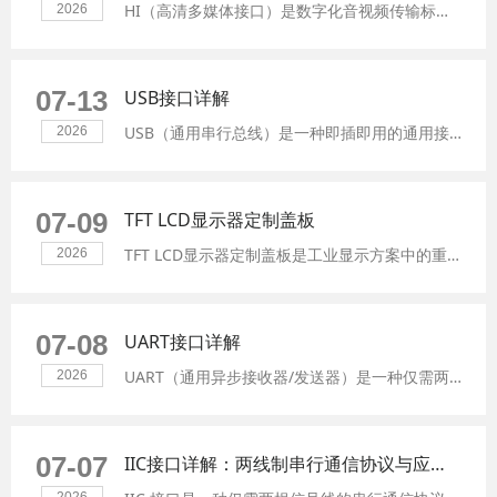
HI（高清多媒体接口）是数字化音视频传输标准，广泛应用于彩色 TFT 液晶显示模组。本文从 LCD 驱动基础讲起，详细介绍 HI 接口的信号构成、技术特点、核心优势及典型应用场景，帮助工程师快速掌握 HI 接口显示屏的选型与开发。
2026
07-13
USB接口详解
USB（通用串行总线）是一种即插即用的通用接口，支持供电与通信一体化，广泛应用于电容触摸屏连接、显示模组调试和串口屏控制等场景。本文从LCD驱动基础讲起，详细介绍USB接口的发展历程、核心优势（即插即用、供电通信一体化、高传输速率）及典型应用场景，帮助工程师快速掌握USB接口在显示领域的选型与应用。
2026
07-09
TFT LCD显示器定制盖板
TFT LCD显示器定制盖板是工业显示方案中的重要环节，通过异形玻璃设计、AG防眩光、AR增透、AF防指纹等表面处理工艺以及触控集成，可提升设备可靠性、可视性与品牌辨识度。本文详细介绍定制盖板的五大功能与适用场景，帮助您打造更贴合应用需求的显示方案。
2026
07-08
UART接口详解
UART（通用异步接收器/发送器）是一种仅需两根信号线的异步串行通信接口，广泛应用于嵌入式系统调试、传感器数据采集、工业控制设备与串口屏控制等场景。本文从LCD驱动基础讲起，详细介绍UART接口的工作原理、数据帧格式、核心优势及典型应用，帮助工程师快速掌握UART通信的选型与开发。
2026
07-07
IIC接口详解：两线制串行通信协议与应用场景