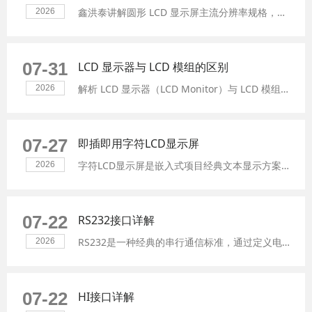
鑫洪泰讲解圆形 LCD 显示屏主流分辨率规格，包含 240×240 穿戴圆形屏、480×480 电动车仪表屏、720×720 高端工业圆形液晶屏，对应 GC9A01/ST7701/FL7703 驱动 IC，覆盖智能穿戴、摩托车仪表、工业 HMI、船舶设备等应用，提供完整选型参考。
2026
07-31
LCD 显示器与 LCD 模组的区别
解析 LCD 显示器（LCD Monitor）与 LCD 模组（LCD Module）本质差异，从硬件架构、功能、适用场景对比，提供工业显示项目选型思路，帮助工程师合理选择嵌入式模组或一体化显示终端。
2026
07-27
即插即用字符LCD显示屏
字符LCD显示屏是嵌入式项目经典文本显示方案，即插即用、自带CGROM字符库，开发简单、超低功耗。HotDisplay提供多尺寸、多种光学模式、多语言字符型 LCD 模组，支持工业宽温、结构、背光、丝印定制，适用于工业 PLC、医疗仪器、智能家居、车载设备等场景。
2026
07-22
RS232接口详解
RS232是一种经典的串行通信标准，通过定义电压电平规范设备间的数据交换，广泛应用于工业控制、串口屏通信、网络设备配置等场景。本文从LCD驱动基础讲起，详细介绍RS232接口的技术特点、核心优势与局限性、典型应用场景，帮助工程师快速掌握RS232接口在工业显示领域的选型与应用。
2026
07-22
HI接口详解