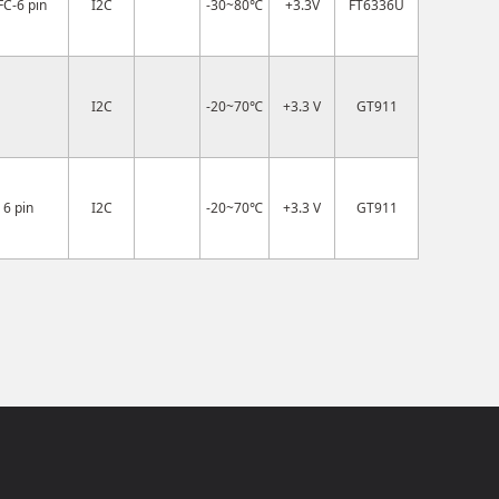
FC-6 pin
I2C
-30~80℃
+3.3V
FT6336U
I2C
-20~70℃
+3.3 V
GT911
6 pin
I2C
-20~70℃
+3.3 V
GT911