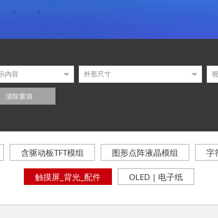
清除重填
含驱动板TFT模组
图形点阵液晶模组
字
触摸屏_背光_配件
OLED | 电子纸