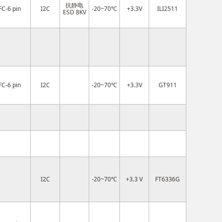
抗静电
FC-6 pin
I2C
-20~70℃
+3.3V
ILI2511
ESD 8KV
FC-6 pin
I2C
-20~70℃
+3.3V
GT911
I2C
-20~70℃
+3.3 V
FT6336G