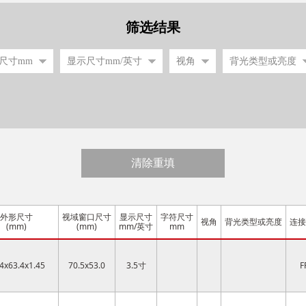
筛选结果
清除重填
外形尺寸
视域窗口尺寸
显示尺寸
字符尺寸
视角
背光类型或亮度
连接
(mm)
(mm)
mm/英寸
mm
4x63.4x1.45
70.5x53.0
3.5寸
F