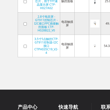
芯片，用于TFT液
触控面板
25.
晶显示屏 CTP-
H027A02
2.8寸电容屏 -
GT911控制芯片 -
电容触摸
I2C接口FPC插接触
49.
屏
控面板 CTP-
H028B22_V0
3.5寸5点触控CTP-
GT911控制器-I2C
电容触摸
接口
54.3
屏
CTPH035C19_V2-
4
产品中心
快速导航
联