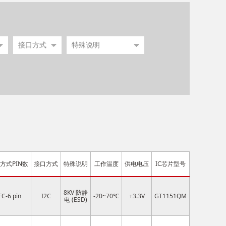
方式PIN数
接口方式
特殊说明
工作温度
供电电压
IC芯片型号
8KV 防静
FC-6 pin
I2C
-20~70℃
+3.3V
GT1151QM
电 (ESD)