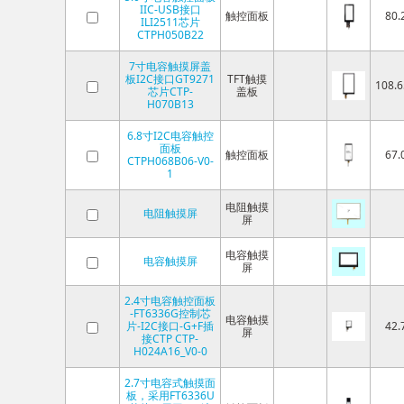
IIC-USB接口
触控面板
80.
ILI2511芯片
CTPH050B22
7寸电容触摸屏盖
板I2C接口GT9271
TFT触摸
108.6
芯片CTP-
盖板
H070B13
6.8寸I2C电容触控
面板
触控面板
67.
CTPH068B06-V0-
1
电阻触摸
电阻触摸屏
屏
电容触摸
电容触摸屏
屏
2.4寸电容触控面板
-FT6336G控制芯
电容触摸
片-I2C接口-G+F插
42.
屏
接CTP CTP-
H024A16_V0-0
2.7寸电容式触摸面
板，采用FT6336U