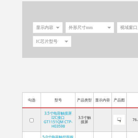
勾选
型号
产品类型
显示内容
产品图
3.5寸电容触摸屏
I2C接口
3.5寸触
76.
GT1151QM CTP-
摸屏
H03598
5.0寸电容触控面板